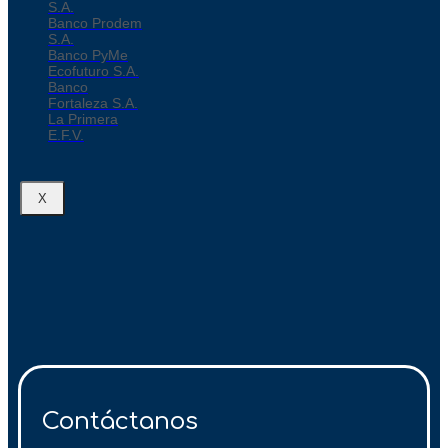
S.A.
Banco Prodem
S.A.
Banco PyMe
Ecofuturo S.A.
Banco
Fortaleza S.A.
La Primera
E.F.V.
X
Contáctanos