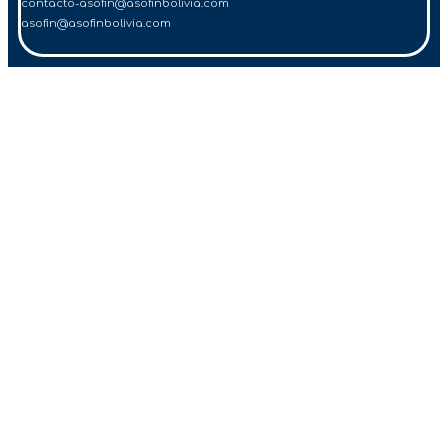
contacto-asofin@asofinbolivia.com
asofin@asofinbolivia.com