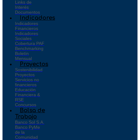
Links de
Interés
Documentos
Indicadores
Indicadores
Financieros
Indicadores
Sociales
Cobertura PAF
Benchmarking
Boletín
Mensual
Proyectos
Sostenibilidad
Proyectos
Servicios no
financieros
Educación
Financiera &
RSE
Concursos
Bolsa de
Trabajo
Banco Sol S.A.
Banco PyMe
de la
Comunidad