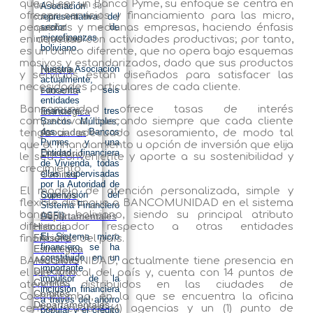
que, al ser un Banco Pyme, su enfoque se centra en
del sector en su
Asociación
ofrecer servicios y financiamiento para las micro,
conjunto a nivel
representativa del
pequeñas y medianas empresas, haciendo énfasis
sector de
nacional e
microfinanzas
en aquellas con actividades productivas; por tanto,
internacional.
boliviano.
es un banco diferente, que no opera bajo esquemas
masivos y estandarizados, dado que sus productos
Nuestra Asociación
Historia
y servicios están diseñados para satisfacer las
actualmente,
necesidades particulares de cada cliente.
concentra seis
Filosofía
entidades
Bancomunidad ofrece tasas de interés
financiera, tres
Estratégica
competitivas, buscando siempre que cada cliente
Bancos Múltiples,
dos Bancos
Asociadas
tenga un adecuado asesoramiento, de modo tal
Pymes y una
que el financiamiento u opción de inversión que elija
Entidad financiera
Directorio
le sea conveniente y aporte a su sostenibilidad y
de Vivienda, todas
crecimiento.
ellas supervisadas
Comités
por la Autoridad de
El modelo de atención personalizada, simple y
Supervisión del
Comités
flexible distingue a BANCOMUNIDAD en el sistema
Sistema Financiero
bancario boliviano, siendo su principal atributo
ASFI).
Departamentales
diferenciador respecto a otras entidades
Historia
El Sistema micro
Filosofía
financieras del país.
financiero se ha
Estratégica
constituido en un
Asociadas
BANCOMUNIDAD, actualmente tiene presencia en
importante
Directorio
el eje troncal del país y, cuenta con 14 puntos de
impulsor de la
Comités
atención distribuidos en las ciudades de
inclusión financiera
Comités
Cochabamba, en la que se encuentra la oficina
a través del ahorro
Departamentales
central, cuatro (4) agencias y un (1) punto de
popular y el crédito