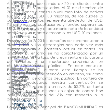
importante
internacional.
A la fecha atiende a más de 20 mil clientes entre
impulsor de la
depositantes y prestatarios. Al 31 de diciembre de
inclusión
2020, el Banco alcanzó un volumen total de activos
Historia
financiera a
superior a los USD. 133 millones, de los cuales la
través del ahorro
cartera de créditos representa alrededor de USD.
Filosofía
popular y el
115 millones; las captaciones y fondeo superan los
crédito masivo a
Estratégica
USD. 123 millones y el patrimonio neto de la entidad
la microempresa
se sitúa en un monto cercano a los USD. 10 millones.
urbana y rural,
Asociadas
sirviendo a la
Desde el año 2020 los desafíos se incrementaron a
población y
Directorio
nivel global y las estrategias son cada vez más
brindando
exigentes para el contexto actual en todos los
servicios con una
Comités
importante
ámbitos. El entorno se ha caracterizado por un
cobertura a nivel
menor ritmo en la tasa de crecimiento en la cartera
Comités
nacional.
de créditos y un moderado crecimiento en
Departamentales
obligaciones con el público. En este contexto,
Historia
En esta Página,
BANCOMUNIDAD durante este tiempo se ha
Filosofía Estratégica
podrá obtener
focalizado a brindar atención en créditos, así como
Asociadas
información
la captación de ahorros del público. En cartera de
Directorio
financiera
créditos productivos nuestra concentración se
Comités
actualizada,
incrementó llegando a un nivel de 53.7%, en tanto
Comités
datos de
que nuestras captaciones en cajas de ahorro han
Departamentales
contacto de cada
incrementado cerca del 6% con respecto a la
una de nuestras
gestión anterior.
entidades
Bienvenido a la
afiliadas, así
Página Web de
La característica principal de BANCOMUNIDAD es
como información
ASOFIN,