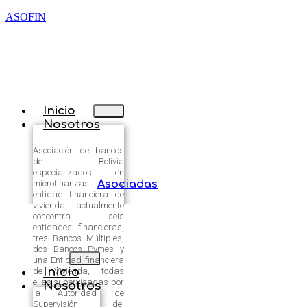
ASOFIN
Inicio
Nosotros
Asociación de bancos
de Bolivia
especializados en
microfinanzas y
Asociadas
entidad financiera de
vivienda, actualmente
concentra seis
entidades financieras,
tres Bancos Múltiples,
dos Bancos Pymes y
una Entidad financiera
Inicio
de Vivienda, todas
ellas supervisadas por
Nosotros
la Autoridad de
Supervisión del