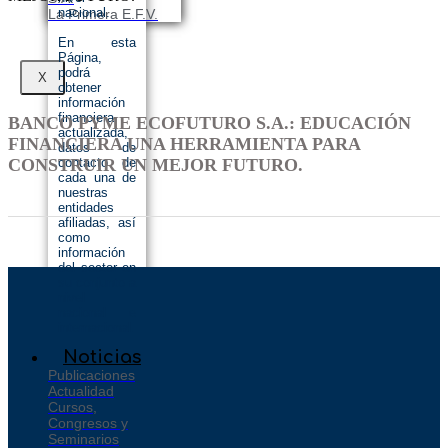
nacional.
La Primera E.F.V.
En esta
Página,
podrá
X
obtener
información
financiera
BANCO PYME ECOFUTURO S.A.: EDUCACIÓN
actualizada,
FINANCIERA UNA HERRAMIENTA PARA
datos de
CONSTRUIR UN MEJOR FUTURO.
contacto de
cada una de
nuestras
entidades
afiliadas, así
como
información
del sector en
su conjunto a
nivel
nacional e
internacional.
Noticias
Publicaciones
Actualidad
Cursos,
Congresos y
Seminarios