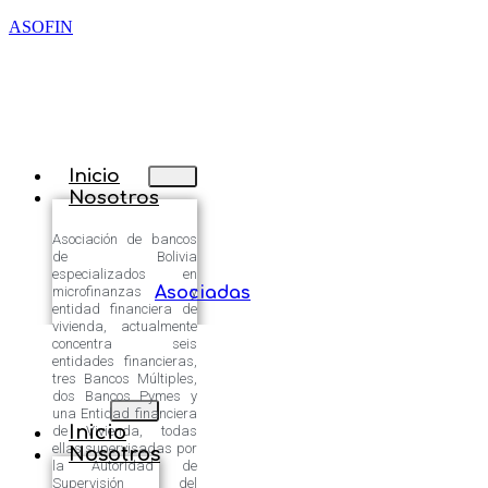
ASOFIN
Inicio
Nosotros
Asociación de bancos
de Bolivia
especializados en
microfinanzas y
Asociadas
entidad financiera de
vivienda, actualmente
concentra seis
entidades financieras,
tres Bancos Múltiples,
dos Bancos Pymes y
una Entidad financiera
Inicio
de Vivienda, todas
ellas supervisadas por
Nosotros
la Autoridad de
Supervisión del