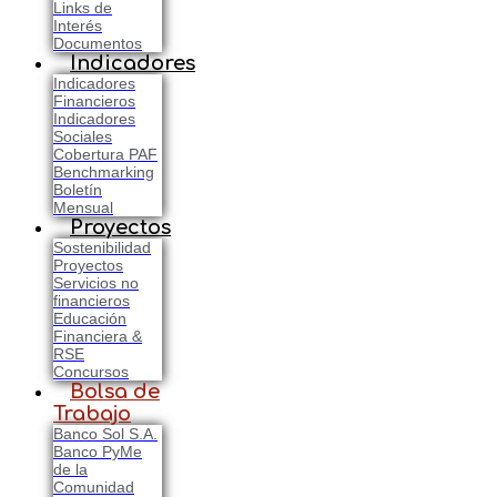
Links de
Interés
Documentos
Indicadores
Indicadores
Financieros
Indicadores
Sociales
Cobertura PAF
Benchmarking
Boletín
Mensual
Proyectos
Sostenibilidad
Proyectos
Servicios no
financieros
Educación
Financiera &
RSE
Concursos
Bolsa de
Trabajo
Banco Sol S.A.
Banco PyMe
de la
Comunidad