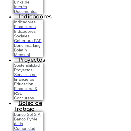
Links de
Interés
Documentos
Indicadores
Indicadores
Financieros
Indicadores
Sociales
Cobertura PAF
Benchmarking
Boletín
Mensual
Proyectos
Sostenibilidad
Proyectos
Servicios no
financieros
Educación
Financiera &
RSE
Concursos
Bolsa de
Trabajo
Banco Sol S.A.
Banco PyMe
de la
Comunidad