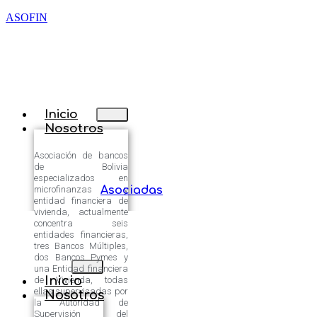
ASOFIN
Inicio
Nosotros
Asociación de bancos
de Bolivia
especializados en
microfinanzas y
Asociadas
entidad financiera de
vivienda, actualmente
concentra seis
entidades financieras,
tres Bancos Múltiples,
dos Bancos Pymes y
una Entidad financiera
Inicio
de Vivienda, todas
ellas supervisadas por
Nosotros
la Autoridad de
Supervisión del