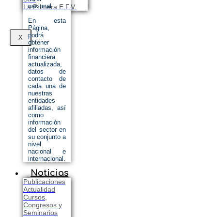
nacional.
La Primera E.F.V.
En esta
Página,
podrá
X
obtener
información
financiera
actualizada,
datos de
contacto de
cada una de
nuestras
entidades
afiliadas, así
como
información
del sector en
su conjunto a
nivel
nacional e
internacional.
Noticias
Publicaciones
Actualidad
Cursos,
Congresos y
Seminarios