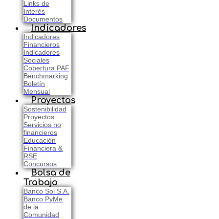
Links de
Interés
Documentos
Indicadores
Indicadores
Financieros
Indicadores
Sociales
Cobertura PAF
Benchmarking
Boletín
Mensual
Proyectos
Sostenibilidad
Proyectos
Servicios no
financieros
Educación
Financiera &
RSE
Concursos
Bolsa de
Trabajo
Banco Sol S.A.
Banco PyMe
de la
Comunidad