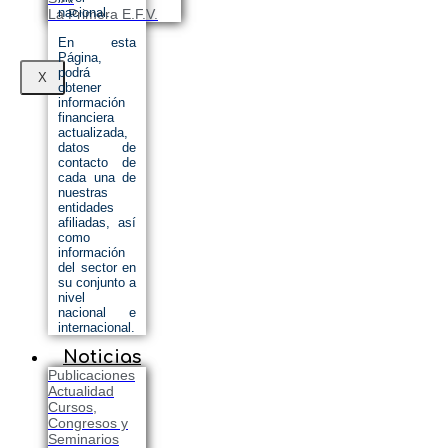
nacional.
La Primera E.F.V.
En esta
Página,
podrá
X
obtener
información
financiera
actualizada,
datos de
contacto de
cada una de
nuestras
entidades
afiliadas, así
como
información
del sector en
su conjunto a
nivel
nacional e
internacional.
Noticias
Publicaciones
Actualidad
Cursos,
Congresos y
Seminarios