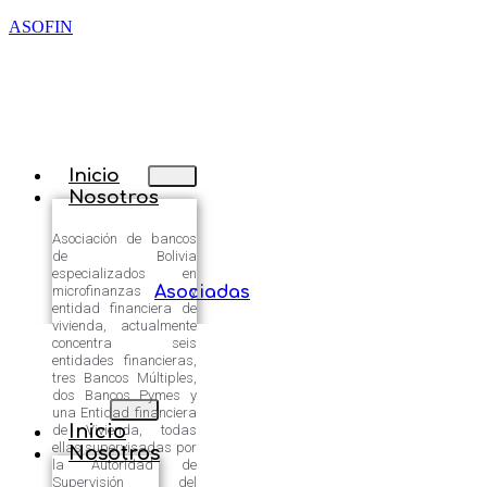
ASOFIN
Inicio
Nosotros
Asociación de bancos
de Bolivia
especializados en
microfinanzas y
Asociadas
entidad financiera de
vivienda, actualmente
concentra seis
entidades financieras,
tres Bancos Múltiples,
dos Bancos Pymes y
una Entidad financiera
Inicio
de Vivienda, todas
ellas supervisadas por
Nosotros
la Autoridad de
Supervisión del