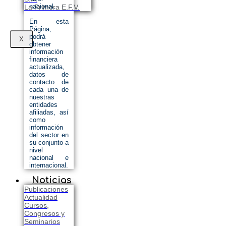
nacional.
La Primera E.F.V.
En esta
Página,
podrá
X
obtener
información
financiera
actualizada,
datos de
contacto de
cada una de
nuestras
entidades
afiliadas, así
como
información
del sector en
su conjunto a
nivel
nacional e
internacional.
Noticias
Publicaciones
Actualidad
Cursos,
Congresos y
Seminarios