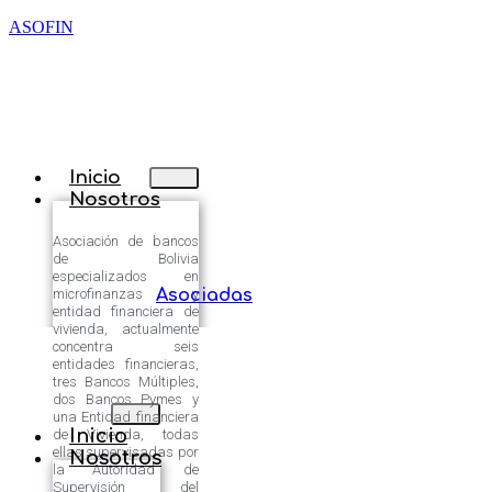
ASOFIN
Inicio
Nosotros
Asociación de bancos
de Bolivia
especializados en
microfinanzas y
Asociadas
entidad financiera de
vivienda, actualmente
concentra seis
entidades financieras,
tres Bancos Múltiples,
dos Bancos Pymes y
una Entidad financiera
Inicio
de Vivienda, todas
ellas supervisadas por
Nosotros
la Autoridad de
Supervisión del