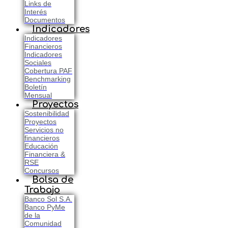
Links de
Interés
Documentos
Indicadores
Indicadores
Financieros
Indicadores
Sociales
Cobertura PAF
Benchmarking
Boletín
Mensual
Proyectos
Sostenibilidad
Proyectos
Servicios no
financieros
Educación
Financiera &
RSE
Concursos
Bolsa de
Trabajo
Banco Sol S.A.
Banco PyMe
de la
Comunidad