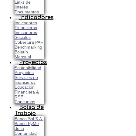
Links de
Interés
Documentos
Indicadores
Indicadores
Financieros
Indicadores
Sociales
Cobertura PAF
Benchmarking
Boletín
Mensual
Proyectos
Sostenibilidad
Proyectos
Servicios no
financieros
Educación
Financiera &
RSE
Concursos
Bolsa de
Trabajo
Banco Sol S.A.
Banco PyMe
de la
Comunidad