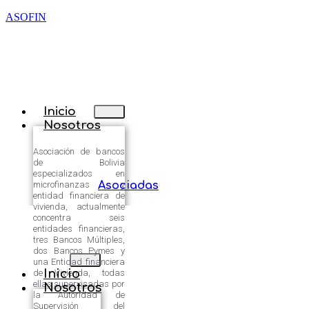
ASOFIN
Inicio
Nosotros
Asociación de bancos
de Bolivia
especializados en
microfinanzas y
Asociadas
entidad financiera de
vivienda, actualmente
concentra seis
entidades financieras,
tres Bancos Múltiples,
dos Bancos Pymes y
una Entidad financiera
Inicio
de Vivienda, todas
ellas supervisadas por
Nosotros
la Autoridad de
Supervisión del