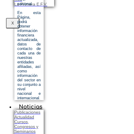
nacional.
La Primera E.F.V.
En esta
Página,
podrá
X
obtener
información
financiera
actualizada,
datos de
contacto de
cada una de
nuestras
entidades
afiliadas, así
como
información
del sector en
su conjunto a
nivel
nacional e
internacional.
Noticias
Publicaciones
Actualidad
Cursos,
Congresos y
Seminarios