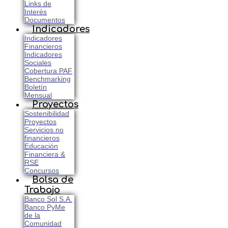
Links de
Interés
Documentos
Indicadores
Indicadores
Financieros
Indicadores
Sociales
Cobertura PAF
Benchmarking
Boletín
Mensual
Proyectos
Sostenibilidad
Proyectos
Servicios no
financieros
Educación
Financiera &
RSE
Concursos
Bolsa de
Trabajo
Banco Sol S.A.
Banco PyMe
de la
Comunidad