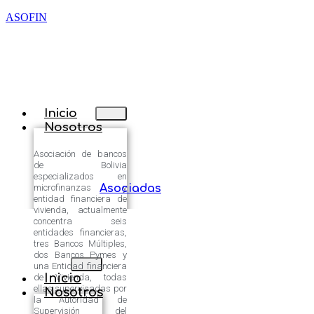
ASOFIN
Inicio
Nosotros
Asociación de bancos
de Bolivia
especializados en
microfinanzas y
Asociadas
entidad financiera de
vivienda, actualmente
concentra seis
entidades financieras,
tres Bancos Múltiples,
dos Bancos Pymes y
una Entidad financiera
Inicio
de Vivienda, todas
ellas supervisadas por
Nosotros
la Autoridad de
Supervisión del