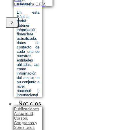
nacional.
La Primera E.F.V.
En esta
Página,
podrá
X
obtener
información
financiera
actualizada,
datos de
contacto de
cada una de
nuestras
entidades
afiliadas, así
como
información
del sector en
su conjunto a
nivel
nacional e
internacional.
Noticias
Publicaciones
Actualidad
Cursos,
Congresos y
Seminarios