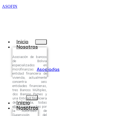
ASOFIN
Inicio
Nosotros
Asociación de bancos
de Bolivia
especializados en
microfinanzas y
Asociadas
entidad financiera de
vivienda, actualmente
concentra seis
entidades financieras,
tres Bancos Múltiples,
dos Bancos Pymes y
una Entidad financiera
Inicio
de Vivienda, todas
ellas supervisadas por
Nosotros
la Autoridad de
Supervisión del