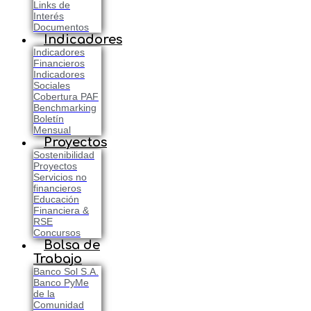
Links de
Interés
Documentos
Indicadores
Indicadores
Financieros
Indicadores
Sociales
Cobertura PAF
Benchmarking
Boletín
Mensual
Proyectos
Sostenibilidad
Proyectos
Servicios no
financieros
Educación
Financiera &
RSE
Concursos
Bolsa de
Trabajo
Banco Sol S.A.
Banco PyMe
de la
Comunidad