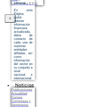
nacional.
La Primera E.F.V.
En esta
Página,
podrá
X
obtener
información
financiera
actualizada,
datos de
contacto de
cada una de
nuestras
entidades
afiliadas, así
como
información
del sector en
su conjunto a
nivel
nacional e
internacional.
Noticias
Publicaciones
Actualidad
Cursos,
Congresos y
Seminarios