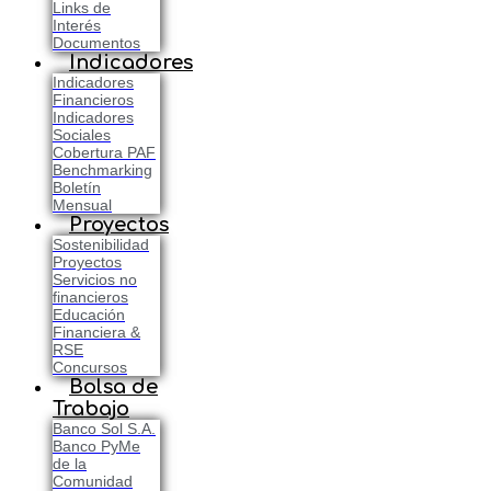
Links de
Interés
Documentos
Indicadores
Indicadores
Financieros
Indicadores
Sociales
Cobertura PAF
Benchmarking
Boletín
Mensual
Proyectos
Sostenibilidad
Proyectos
Servicios no
financieros
Educación
Financiera &
RSE
Concursos
Bolsa de
Trabajo
Banco Sol S.A.
Banco PyMe
de la
Comunidad