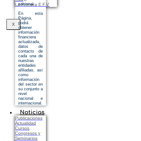
nacional.
La Primera E.F.V.
En esta
Página,
podrá
X
obtener
información
financiera
actualizada,
datos de
contacto de
cada una de
nuestras
entidades
afiliadas, así
como
información
del sector en
su conjunto a
nivel
nacional e
internacional.
Noticias
Publicaciones
Actualidad
Cursos,
Congresos y
Seminarios