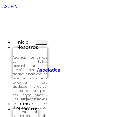
ASOFIN
Inicio
Nosotros
Asociación de bancos
de Bolivia
especializados en
microfinanzas y
Asociadas
entidad financiera de
vivienda, actualmente
concentra seis
entidades financieras,
tres Bancos Múltiples,
dos Bancos Pymes y
una Entidad financiera
Inicio
de Vivienda, todas
ellas supervisadas por
Nosotros
la Autoridad de
Supervisión del