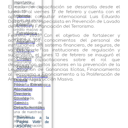
importante
internacional.
El ciclo de capacitación se desarrolla desde el
impulsor de la
inclusión
lunes 13 al viernes 17 de febrero y cuenta con el
Historia
financiera a
apoyo del consultor internacional Luis Eduardo
través del ahorro
Daza Giraldo, especialista en Prevención de Lavado
Filosofía
popular y el
de Activos y Financiación del Terrorismo.
crédito masivo a
Estratégica
la microempresa
Febrero, 2023. Con el objetivo de fortalecer y
urbana y rural,
actualizar los conocimientos del personal de
Asociadas
sirviendo a la
instituciones del sistema financiero, de seguros, de
población y
valores y de las instituciones de regulación y
Directorio
brindando
supervisión, el lunes 13 de febrero se inauguró el
servicios con una
Comités
ciclo de capacitaciones sobre el rol que
importante
desempeñan estos actores en la prevención de la
cobertura a nivel
Comités
Legitimación de Ganancias Ilícitas, Financiamiento
nacional.
al Terrorismo y Financiamiento a la Proliferación de
Departamentales
Armas de Destrucción Masiva.
Historia
En esta Página,
Filosofía Estratégica
podrá obtener
Asociadas
información
Directorio
financiera
Comités
actualizada,
Comités
datos de
Departamentales
contacto de cada
una de nuestras
entidades
Bienvenido a la
afiliadas, así
Página Web de
como información
ASOFIN,