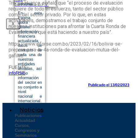
Troche Huanca, señaló que “el proceso de evaluación
nacional.
La Primera E.F.V.
requiere de todo el esfuerzo, tanto del sector público
En esta
como del sector privado. Por lo que, en estas
Página,
actividades, demostramos el trabajo conjunto de
podrá
X
nuestras instituciones para afrontar la Cuarta Ronda de
obtener
Evaluaciones que está haciendo a nuestro país”.
información
financiera
actualizada,
https://www.inforse.com.bo/2023/02/16/bolivia-se-
datos de
prepara-para-la-4a-ronda-de-evaluacion-mutua-del-
contacto de
cada una de
gafilat/
nuestras
entidades
FUENTE:
afiliadas, así
infoRSE
como
información
del sector en
Publicado el 13/02/2023
su conjunto a
nivel
nacional e
internacional.
Noticias
Publicaciones
Actualidad
Cursos,
Congresos y
Seminarios