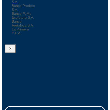
S.A.
Banco Prodem
S.A.
Banco PyMe
Ecofuturo S.A.
Banco
Fortaleza S.A.
La Primera
E.F.V.
X