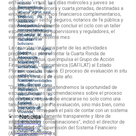
en formato virtual. Los días miércoles y jueves se
masivo a la
Bienvenido a
desarrollarán la tercera y cuarta jornadas, destinadas a
microempresa
la Página
urbana y rural,
entidades de servicios financieros complementarios,
Web de
sirviendo a la
entidades del sector seguros, notarios de fe pública y
ASOFIN,
población y
casinos, para finalmente concluir el ciclo con un taller
Asociación
brindando servicios
representativa
con una importante
especializado para supervisores y reguladores, el
del sector de
cobertura a nivel
viernes 17 del presente mes.
microfinanzas
nacional.
boliviano.
La capacitación forma parte de las actividades
En esta Página,
Nuestra
preparatorias para afrontar la Cuarta Ronda de
podrá obtener
Asociación
información
Evaluación Mutua, que impulsa el Grupo de Acción
actualmente,
financiera
Financiera de Latinoamérica (GAFILAT) al Estado
concentra
actualizada, datos
Plurinacional de Bolivia. El proceso de evaluación in situ
seis
de contacto de
entidades
comienza en abril de este año.
cada una de
financiera,
nuestras entidades
tres Bancos
afiliadas, así como
“Durante esta semana tendremos la oportunidad de
Múltiples,
información del
escuchar algunas recomendaciones sobre el proceso
dos Bancos
sector en su
de evaluación, que debe encararse no solo como una
Pymes y una
conjunto a nivel
Entidad
nacional e
tarea exclusiva para la evaluación, sino más bien, como
financiera de
internacional.
una decisión firme para el país de contar con un sistema
Vivienda,
financiero absolutamente transparente y libre de
Noticias
todas ellas
supervisadas
interferencias y contaminaciones”, indicó el director de
Publicaciones
por la
Actualidad
la Autoridad de Supervisión del Sistema Financiero
Autoridad de
Cursos, Congresos
(ASFI), Reynaldo Yujra.
Supervisión