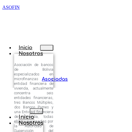
ASOFIN
Inicio
Nosotros
Asociación de bancos
de Bolivia
especializados en
microfinanzas y
Asociadas
entidad financiera de
vivienda, actualmente
concentra seis
entidades financieras,
tres Bancos Múltiples,
dos Bancos Pymes y
una Entidad financiera
Inicio
de Vivienda, todas
ellas supervisadas por
Nosotros
la Autoridad de
Supervisión del