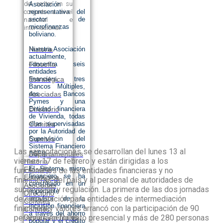
del sector en su
Asociación
conjunto a nivel
representativa del
sector de
nacional e
microfinanzas
internacional.
boliviano.
Nuestra Asociación
Historia
actualmente,
concentra seis
Filosofía
entidades
financiera, tres
Estratégica
Bancos Múltiples,
dos Bancos
Asociadas
Pymes y una
Entidad financiera
Directorio
de Vivienda, todas
ellas supervisadas
Comités
por la Autoridad de
Supervisión del
Comités
Sistema Financiero
Las capacitaciones se desarrollan del lunes 13 al
ASFI).
Departamentales
viernes 17 de febrero y están dirigidas a los
Historia
El Sistema micro
Filosofía
funcionarios de las entidades financieras y no
financiero se ha
Estratégica
financieras del país y al personal de autoridades de
constituido en un
Asociadas
supervisión y regulación. La primera de las dos jornadas
importante
Directorio
de capacitación para entidades de intermediación
impulsor de la
Comités
inclusión financiera
financiera y valores arrancó con la participación de 90
Comités
a través del ahorro
personas en formato presencial y más de 280 personas
Departamentales
popular y el crédito