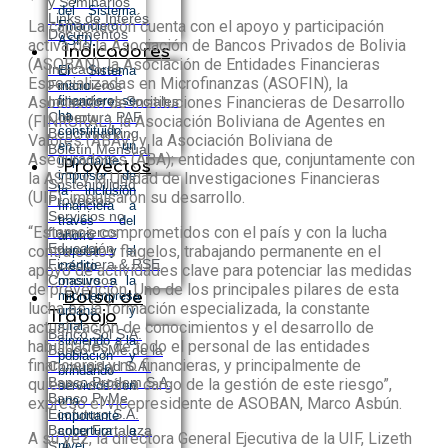
y Seminarios
del Sistema
Links de Interés
La capacitación cuenta con el apoyo y participación
Financiero
Documentos
ASFI).
activa de la Asociación de Bancos Privados de Bolivia
Indicadores
(ASOBAN), la Asociación de Entidades Financieras
Indicadores
El Sistema
Especializadas en Microfinanzas (ASOFIN), la
Financieros
micro
Asociación de Instituciones Financieras de Desarrollo
Indicadores Sociales
financiero se
ha
Cobertura PAF
(FINRURAL), la Asociación Boliviana de Agentes en
constituido
Benchmarking
Valores (ABAV) y la Asociación Boliviana de
en un
Boletín Mensual
Aseguradores (ABA); entidades que, conjuntamente con
importante
Proyectos
impulsor de
la ASFI y la Unidad de Investigaciones Financieras
Sostenibilidad
la inclusión
(UIF), impulsaron su desarrollo.
Proyectos
financiera a
Servicios no
través del
“Estamos comprometidos con el país y con la lucha
financieros
ahorro
Educación
contra estos flagelos, trabajando permanente en el
popular y el
Financiera & RSE
crédito
apoyo de actividades clave para potenciar las medidas
Concursos
masivo a la
de prevención. Uno de los principales pilares de esta
microempresa
Bolsa de
lucha es la formación especializada, la constante
urbana y
Trabajo
actualización de conocimientos y el desarrollo de
rural,
Banco Sol S.A.
sirviendo a la
habilidades de todo el personal de las entidades
Banco PyMe de la
población y
financieras y no financieras, y principalmente de
Comunidad S.A.
brindando
Banco Prodem S.A.
quienes están a cargo de la gestión de este riesgo”,
servicios con
Banco PyMe
una
expresó el vicepresidente de ASOBAN, Marco Asbún.
Ecofuturo S.A.
importante
Banco Fortaleza
cobertura a
A su vez, la directora General Ejecutiva de la UIF, Lizeth
S.A.
nivel