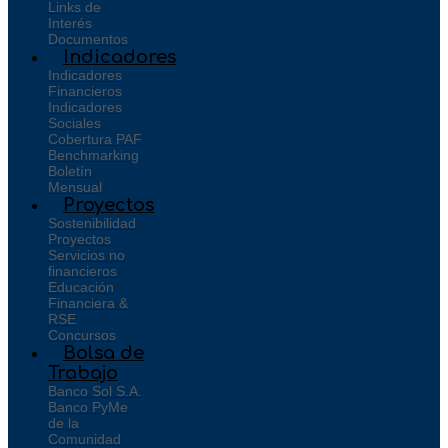
Links de
Interés
Documentos
Indicadores
Indicadores
Financieros
Indicadores
Sociales
Cobertura PAF
Benchmarking
Boletín
Mensual
Proyectos
Sostenibilidad
Proyectos
Servicios no
financieros
Educación
Financiera &
RSE
Concursos
Bolsa de
Trabajo
Banco Sol S.A.
Banco PyMe
de la
Comunidad