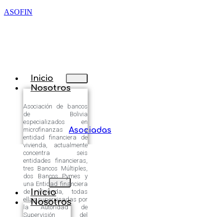
ASOFIN
Inicio
Nosotros
Asociación de bancos
de Bolivia
especializados en
microfinanzas y
Asociadas
entidad financiera de
vivienda, actualmente
concentra seis
entidades financieras,
tres Bancos Múltiples,
dos Bancos Pymes y
una Entidad financiera
Inicio
de Vivienda, todas
ellas supervisadas por
Nosotros
la Autoridad de
Supervisión del