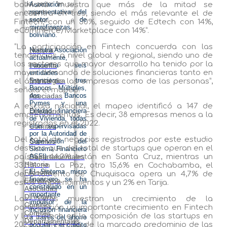
del sector en su
boliviana “muestra que más de la mitad se
Asociación
conjunto a nivel
representativa del
encuentra en tres, siendo el más relevante el de
sector de
nacional e
Fintech, con un 30%, seguido de Edtech con 14%,
microfinanzas
internacional.
eCommerce/Marketplace con 14%”.
boliviano.
“La participación en Fintech concuerda con las
Nuestra Asociación
Historia
tendencias a nivel global y regional, siendo uno de
actualmente,
los sectores que mayor desarrollo ha tenido por la
concentra seis
Filosofía
mayor demanda de soluciones financieras tanto en
entidades
financiera, tres
Estratégica
el ámbito de las empresas como de las personas”,
Bancos Múltiples,
señala el mapeo.
dos Bancos
Asociadas
Pymes y una
A escala nacional, el mapeo identificó a 147 de
Entidad financiera
Directorio
emprendimientos. Es decir, 38 empresas menos a la
de Vivienda, todas
registradas en el 2022.
ellas supervisadas
Comités
por la Autoridad de
Del total de negocios registrados por este estudio
Supervisión del
Comités
destaca que del total de startups que operan en el
Sistema Financiero
país un 44,2% están en Santa Cruz, mientras un
ASFI).
Departamentales
Historia
33,3% en La Paz, otro 15,6% en Cochabamba, el
El Sistema micro
Filosofía
departamento de Chuquisaca opera un 4,7% de
financiero se ha
Estratégica
estos emprendimientos y un 2% en Tarija.
constituido en un
Asociadas
importante
Directorio
Las cifras muestran un crecimiento de la
impulsor de la
Comités
participación un importante crecimiento en Fintech
inclusión financiera
Comités
y las Edtech en la composición de las startups en
a través del ahorro
Departamentales
2023, a diferencia de la marcado predominio de las
popular y el crédito