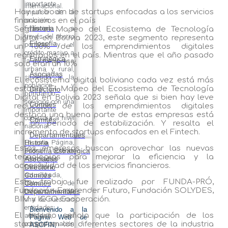
importante
internacional.
Hay un boom de startups enfocadas a los servicios
impulsor de la
financieros en el país
inclusión
Historia
financiera a
Según el Mapeo del Ecosistema de Tecnología
través del ahorro
Digital en Bolivia 2023, este segmento representa
Filosofía
popular y el
un 30% de los emprendimientos digitales
crédito masivo a
registrados en el país. Mientras que el año pasado
Estratégica
la microempresa
solo eran un 10%
urbana y rural,
Asociadas
sirviendo a la
El ecosistema digital boliviano cada vez está más
población y
estable. El Mapeo del Ecosistema de Tecnología
Directorio
brindando
Digital en Bolivia 2023 señala que si bien hay leve
servicios con una
Comités
reducción de los emprendimientos digitales
importante
destaca una buena parte de estas empresas está
cobertura a nivel
Comités
en un periodo de estabilización. Y resalta el
nacional.
incremento de startups enfocados en el Fintech.
Departamentales
Historia
En esta Página,
Estas empresas buscan aprovechar las nuevas
Filosofía Estratégica
podrá obtener
tecnologías para mejorar la eficiencia y la
Asociadas
información
accesibilidad de los servicios financieros.
Directorio
financiera
Comités
actualizada,
Este trabajo fue realizado por FUNDA-PRÓ,
Comités
datos de
Fundación Emprender Futuro, Fundación SOLYDES,
Departamentales
contacto de cada
BIM y ICCO Cooperación.
una de nuestras
entidades
Bienvenido a la
El estudio señala que la participación de los
afiliadas, así
Página Web de
startups en los diferentes sectores de la industria
como información
ASOFIN,