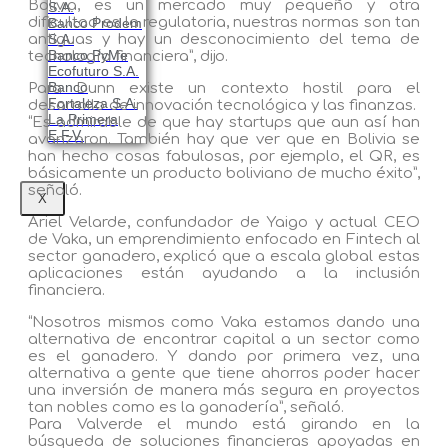
Bolivia, es un mercado muy pequeño y otra
S.A.
dificultad es la regulatoria, nuestras normas son tan
Banco Prodem
antiguas y hay un desconocimiento del tema de
S.A.
Banco PyMe
tecnología financiera”, dijo.
Ecofuturo S.A.
Banco
Para Dunn existe un contexto hostil para el
Fortaleza S.A.
desarrollo de innovación tecnológica y las finanzas.
La Primera
“Es admirable de que hay startups que aun así han
E.F.V.
avanzaron. También hay que ver que en Bolivia se
han hecho cosas fabulosas, por ejemplo, el QR, es
básicamente un producto boliviano de mucho éxito”,
señaló.
X
Ariel Velarde, confundador de Yaigo y actual CEO
de Vaka, un emprendimiento enfocado en Fintech al
sector ganadero, explicó que a escala global estas
aplicaciones están ayudando a la inclusión
financiera.
“Nosotros mismos como Vaka estamos dando una
alternativa de encontrar capital a un sector como
es el ganadero. Y dando por primera vez, una
alternativa a gente que tiene ahorros poder hacer
una inversión de manera más segura en proyectos
tan nobles como es la ganadería”, señaló.
Para Valverde el mundo está girando en la
búsqueda de soluciones financieras apoyadas en