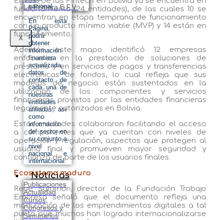
El 96% de las Fintech en Bolivia ya se encuentra en
nacional.
La Primera E.F.V.
funcionamiento (24 entidades), de las cuales 10 se
encuentran en etapa temprana de funcionamiento
En esta
con un producto mínimo viable (MVP) y 14 están en
Página,
funcionamiento.
podrá
X
obtener
Además, este mapo identificó 12 empresas
información
enfocadas en la prestación de soluciones de
financiera
actualizada,
préstamo y en servicios de pagos y transferencias
datos de
electrónicas de fondos, lo cual refleja que sus
contacto de
modelos de negocio están sustentados en la
cada una de
utilización de los componentes y servicios
nuestras
financieros provistos por las entidades financieras
entidades
legalmente autorizadas en Bolivia.
afiliadas, así
como
Estas entidades colaboraron facilitando el acceso
información
del sector en
a componentes que ya cuentan con niveles de
su conjunto a
operación y regulación, aspectos que protegen al
nivel
usuario final y promueven mayor seguridad y
nacional e
confianza de parte de los usuarios finales.
internacional.
Ecosistema maduro
Noticias
Publicaciones
René Salomón, director de la Fundación Trabajo
Actualidad
Empresa señaló que el documento refleja una
Cursos,
maduración de los emprendimientos digitales a tal
Congresos y
punto que muchos han logrado internacionalizarse
Seminarios