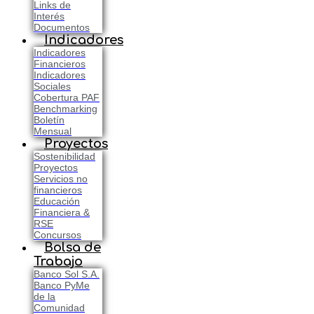
Links de
Interés
Documentos
Indicadores
Indicadores
Financieros
Indicadores
Sociales
Cobertura PAF
Benchmarking
Boletín
Mensual
Proyectos
Sostenibilidad
Proyectos
Servicios no
financieros
Educación
Financiera &
RSE
Concursos
Bolsa de
Trabajo
Banco Sol S.A.
Banco PyMe
de la
Comunidad