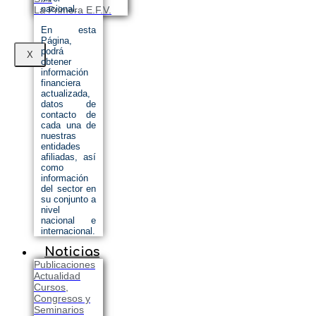
nacional.
La Primera E.F.V.
En esta
Página,
podrá
X
obtener
información
financiera
actualizada,
datos de
contacto de
cada una de
nuestras
entidades
afiliadas, así
como
información
del sector en
su conjunto a
nivel
nacional e
internacional.
Noticias
Publicaciones
Actualidad
Cursos,
Congresos y
Seminarios