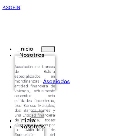
ASOFIN
Inicio
Nosotros
Asociación de bancos
de Bolivia
especializados en
microfinanzas y
Asociadas
entidad financiera de
vivienda, actualmente
concentra seis
entidades financieras,
tres Bancos Múltiples,
dos Bancos Pymes y
una Entidad financiera
Inicio
de Vivienda, todas
ellas supervisadas por
Nosotros
la Autoridad de
Supervisión del