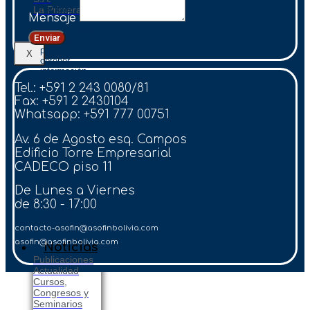
nacional.
La Primera E.F.V.
Mensaje
En esta
Enviar
Página,
podrá
X
obtener
información
financiera
Tel.: +591 2 243 0080/81
actualizada,
Fax: +591 2 2430104
datos de
contacto de
Whatsapp: +591 777 00751
cada una de
nuestras
Av. 6 de Agosto esq. Campos
entidades
Edificio Torre Empresarial
afiliadas, así
como
CADECO piso 11
información
del sector en
De Lunes a Viernes
su conjunto a
de 8:30 - 17:00
nivel
nacional e
internacional.
contacto-asofin@asofinbolivia.com
asofin@asofinbolivia.com
Noticias
Publicaciones
Actualidad
Cursos,
Congresos y
Seminarios