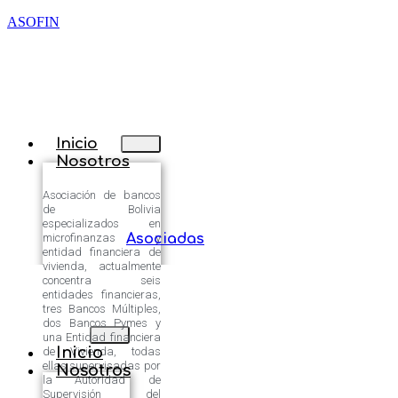
ASOFIN
Inicio
Nosotros
Asociación de bancos
de Bolivia
especializados en
microfinanzas y
Asociadas
entidad financiera de
vivienda, actualmente
concentra seis
entidades financieras,
tres Bancos Múltiples,
dos Bancos Pymes y
una Entidad financiera
Inicio
de Vivienda, todas
ellas supervisadas por
Nosotros
la Autoridad de
Supervisión del