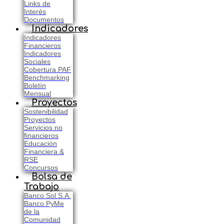
Links de
Interés
Documentos
Indicadores
Indicadores
Financieros
Indicadores
Sociales
Cobertura PAF
Benchmarking
Boletín
Mensual
Proyectos
Sostenibilidad
Proyectos
Servicios no
financieros
Educación
Financiera &
RSE
Concursos
Bolsa de
Trabajo
Banco Sol S.A.
Banco PyMe
de la
Comunidad