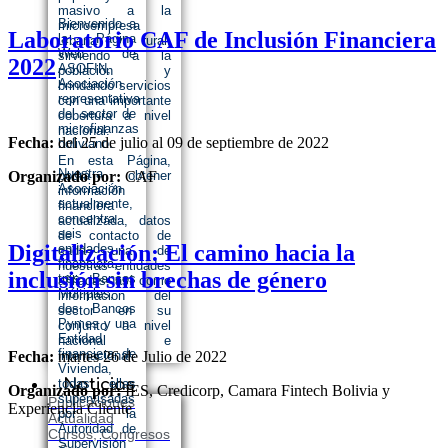
masivo a la
Bienvenido a
microempresa
Laboratorio CAF de Inclusión Financiera
la Página
urbana y rural,
Web de
sirviendo a la
2022
ASOFIN,
población y
Asociación
brindando servicios
representativa
con una importante
del sector de
cobertura a nivel
microfinanzas
nacional.
Fecha:
del 25 de julio al 09 de septiembre de 2022
boliviano.
En esta Página,
Nuestra
podrá obtener
Organizado por:
CAF
Asociación
información
actualmente,
financiera
concentra
actualizada, datos
seis
de contacto de
Digitalización: El camino hacia la
entidades
cada una de
financiera,
nuestras entidades
inclusión sin brechas de género
tres Bancos
afiliadas, así como
Múltiples,
información del
dos Bancos
sector en su
Pymes y una
conjunto a nivel
Entidad
nacional e
financiera de
internacional.
Fecha:
martes 26 de Julio de 2022
Vivienda,
Noticias
todas ellas
Organizado por:
IES, Credicorp, Camara Fintech Bolivia y
supervisadas
Publicaciones
Experiencia Cliente
por la
Actualidad
Autoridad de
Cursos, Congresos
Supervisión