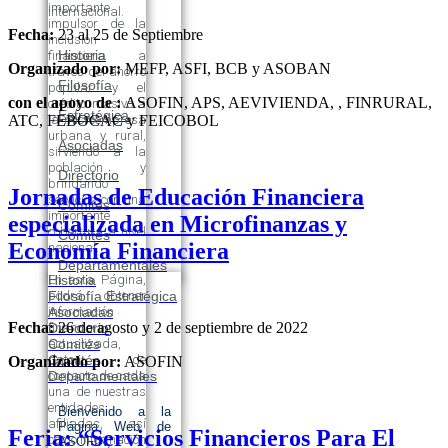
importante
internacional.
impulsor de la
Fecha:
23 al 25 de Septiembre
inclusión
Historia
financiera a
Organizado por:
MEFP, ASFI, BCB y ASOBAN
través del ahorro
Filosofía
popular y el
con el apoyo de :
ASOFIN, APS, AEVIVIENDA, , FINRURAL,
crédito masivo a
Estratégica
la microempresa
ATC, FEBOCAC y FEICOBOL
urbana y rural,
Asociadas
sirviendo a la
población y
Directorio
brindando
Jornadas de Educación Financiera
servicios con una
Comités
importante
especializada en Microfinanzas y
cobertura a nivel
Comités
Economía Financiera
nacional.
Departamentales
Historia
En esta Página,
Filosofía Estratégica
podrá obtener
Asociadas
información
Fecha:
26 de agosto y 2 de septiembre de 2022
Directorio
financiera
Comités
actualizada,
Comités
datos de
Organizado por:
ASOFIN
Departamentales
contacto de cada
una de nuestras
entidades
Bienvenido a la
afiliadas, así
Página Web de
Feria: “Servicios Financieros Para El
como información
ASOFIN,