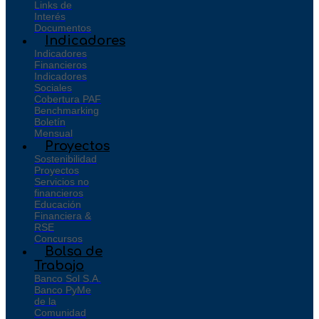
Links de
Interés
Documentos
Indicadores
Indicadores
Financieros
Indicadores
Sociales
Cobertura PAF
Benchmarking
Boletín
Mensual
Proyectos
Sostenibilidad
Proyectos
Servicios no
financieros
Educación
Financiera &
RSE
Concursos
Bolsa de
Trabajo
Banco Sol S.A.
Banco PyMe
de la
Comunidad