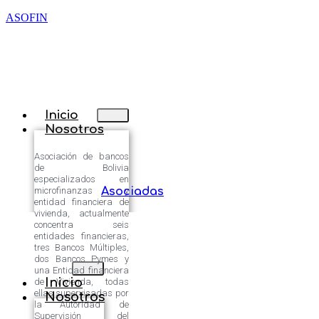
ASOFIN
Inicio
Nosotros
Asociación de bancos
de Bolivia
especializados en
microfinanzas y
Asociadas
entidad financiera de
vivienda, actualmente
concentra seis
entidades financieras,
tres Bancos Múltiples,
dos Bancos Pymes y
una Entidad financiera
Inicio
de Vivienda, todas
ellas supervisadas por
Nosotros
la Autoridad de
Supervisión del