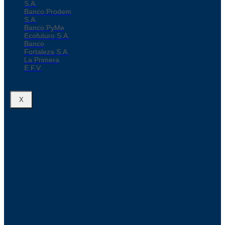
S.A.
Banco Prodem
S.A.
Banco PyMe
Ecofuturo S.A.
Banco
Fortaleza S.A.
La Primera
E.F.V.
X