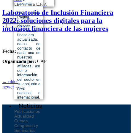
nacional.
La Primera E.F.V.
Laboratorio de Inclusión Financiera
En esta
Página,
2022: soluciones digitales para la
podrá
X
obtener
inclusión financiera de las mujeres
información
financiera
actualizada,
datos de
contacto de
Fecha:
cada una de
nuestras
Organizado por:
CAF
entidades
afiliadas, así
como
información
del sector en
←
older
su conjunto a
newer
→
nivel
nacional e
internacional.
Noticias
Publicaciones
Actualidad
Cursos,
Congresos y
Seminarios