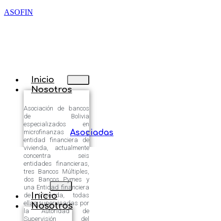
ASOFIN
Inicio
Nosotros
Asociación de bancos
de Bolivia
especializados en
microfinanzas y
Asociadas
entidad financiera de
vivienda, actualmente
concentra seis
entidades financieras,
tres Bancos Múltiples,
dos Bancos Pymes y
una Entidad financiera
Inicio
de Vivienda, todas
ellas supervisadas por
Nosotros
la Autoridad de
Supervisión del