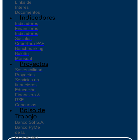
Links de
Interés
Documentos
Indicadores
Indicadores
Financieros
Indicadores
Sociales
Cobertura PAF
Benchmarking
Boletín
Mensual
Proyectos
Sostenibilidad
Proyectos
Servicios no
financieros
Educación
Financiera &
RSE
Concursos
Bolsa de
Trabajo
Banco Sol S.A.
Banco PyMe
de la
Comunidad