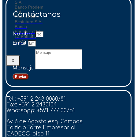
S.A.
Banco Prodem
S.A.
Contáctanos
Banco PyMe
Ecofuturo S.A.
Banco
Fortaleza S.A.
Nombre
La Primera
E.F.V.
Email
X
Mensaje
Enviar
Tel.: +591 2 243 0080/81
Fax: +591 2 2430104
Whatsapp: +591 777 00751
Av. 6 de Agosto esq. Campos
Edificio Torre Empresarial
CADECO piso 11